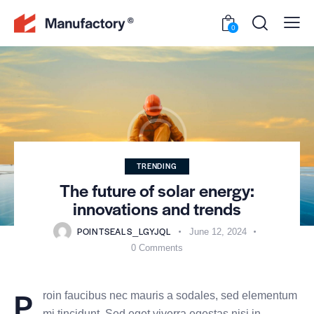
0
TRENDING
The future of solar energy:
innovations and trends
POINTSEALS_LGYJQL
June 12, 2024
0
Comments
P
roin faucibus nec mauris a sodales, sed elementum
mi tincidunt. Sed eget viverra egestas nisi in