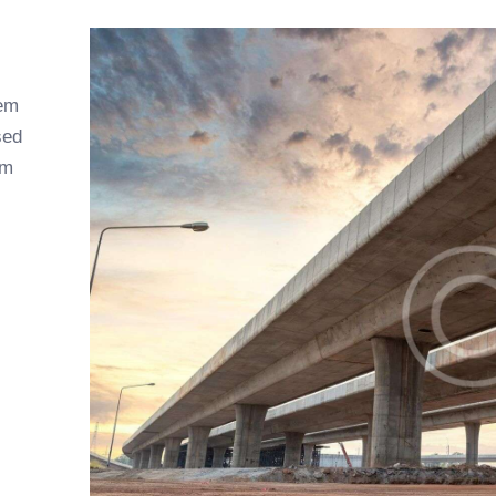
tem
sed
am